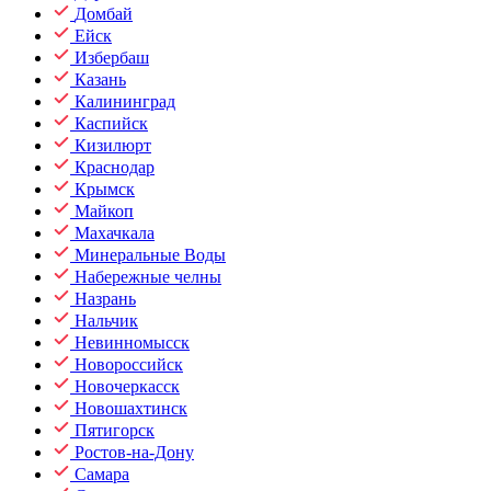
Домбай
Ейск
Избербаш
Казань
Калининград
Каспийск
Кизилюрт
Краснодар
Крымск
Майкоп
Махачкала
Минеральные Воды
Набережные челны
Назрань
Нальчик
Невинномысск
Новороссийск
Новочеркасск
Новошахтинск
Пятигорск
Ростов-на-Дону
Самара