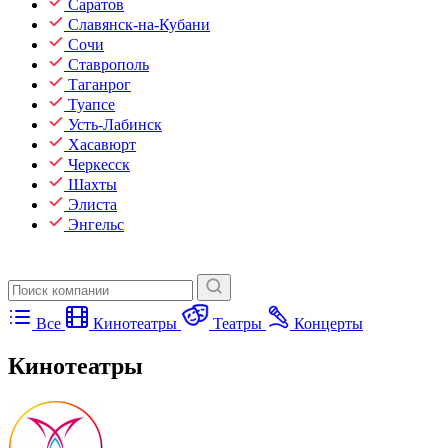
Саратов
Славянск-на-Кубани
Сочи
Ставрополь
Таганрог
Туапсе
Усть-Лабинск
Хасавюрт
Черкесск
Шахты
Элиста
Энгельс
Все
Кинотеатры
Театры
Концерты
Кинотеатры