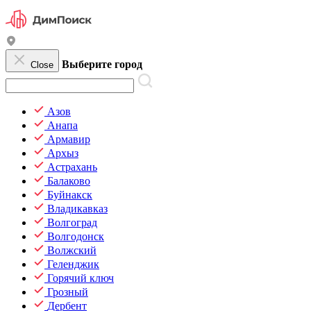
Выберите город
Close
Азов
Анапа
Армавир
Архыз
Астрахань
Балаково
Буйнакск
Владикавказ
Волгоград
Волгодонск
Волжский
Геленджик
Горячий ключ
Грозный
Дербент