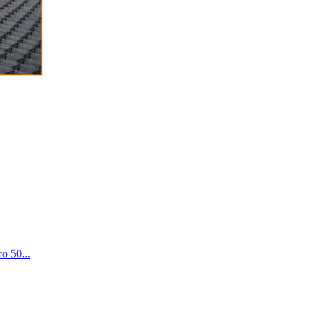
о 50...