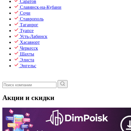
Саратов
Славянск-на-Кубани
Сочи
Ставрополь
Таганрог
Туапсе
Усть-Лабинск
Хасавюрт
Черкесск
Шахты
Элиста
Энгельс
Акции и скидки