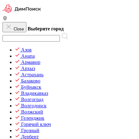
Выберите город
Close
Азов
Анапа
Армавир
Архыз
Астрахань
Балаково
Буйнакск
Владикавказ
Волгоград
Волгодонск
Волжский
Геленджик
Горячий ключ
Грозный
Дербент