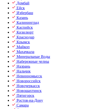
Домбай
Ейск
Избербаш
Казань
Калининград
Каспийск
Кизилюрт
Краснодар
Крымск
Майкоп
Махачкала
Минеральные Воды
Набережные челны
Назрань
Нальчик
Невинномысск
Новороссийск
Новочеркасск
Новошахтинск
Пятигорск
Ростов-на-Дону
Самара