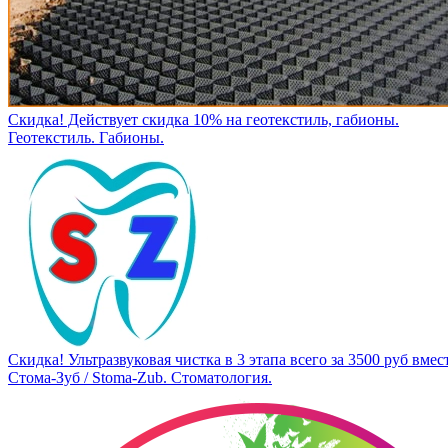
Скидка! Действует скидка 10% на геотекстиль, габионы.
Геотекстиль. Габионы.
Скидка! Ультразвуковая чистка в 3 этапа всего за 3500 руб вмест
Стома-Зуб / Stoma-Zub. Стоматология.