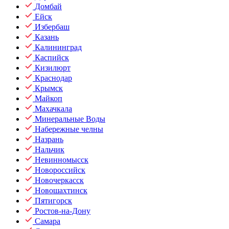
Домбай
Ейск
Избербаш
Казань
Калининград
Каспийск
Кизилюрт
Краснодар
Крымск
Майкоп
Махачкала
Минеральные Воды
Набережные челны
Назрань
Нальчик
Невинномысск
Новороссийск
Новочеркасск
Новошахтинск
Пятигорск
Ростов-на-Дону
Самара