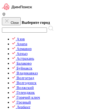
Выберите город
Close
Азов
Анапа
Армавир
Архыз
Астрахань
Балаково
Буйнакск
Владикавказ
Волгоград
Волгодонск
Волжский
Геленджик
Горячий ключ
Грозный
Дербент