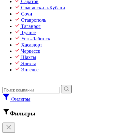
Саратов
Славянск-на-Кубани
Сочи
Ставрополь
Таганрог
Туапсе
Усть-Лабинск
Хасавюрт
Черкесск
Шахты
Элиста
Энгельс
Фильтры
Фильтры