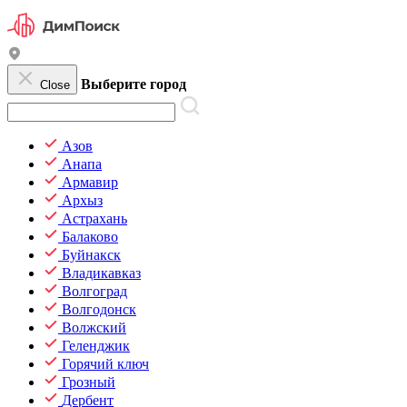
Выберите город
Close
Азов
Анапа
Армавир
Архыз
Астрахань
Балаково
Буйнакск
Владикавказ
Волгоград
Волгодонск
Волжский
Геленджик
Горячий ключ
Грозный
Дербент