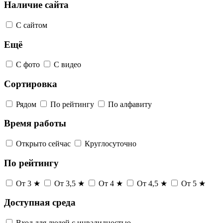
Наличие сайта
С сайтом
Ещё
С фото
С видео
Сортировка
Рядом
По рейтингу
По алфавиту
Время работы
Открыто сейчас
Круглосуточно
По рейтингу
От 3 ★
От 3,5 ★
От 4 ★
От 4,5 ★
От 5 ★
Доступная среда
Вход для людей с инвалидностью