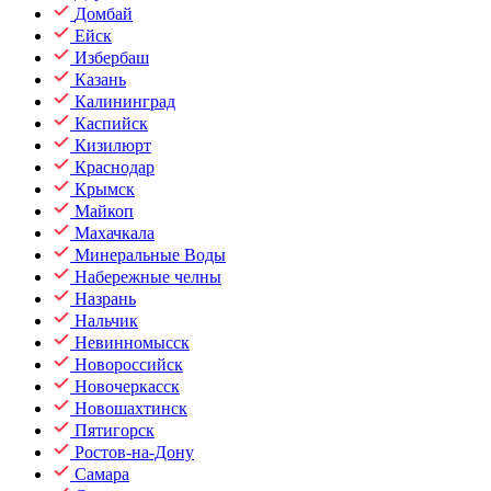
Домбай
Ейск
Избербаш
Казань
Калининград
Каспийск
Кизилюрт
Краснодар
Крымск
Майкоп
Махачкала
Минеральные Воды
Набережные челны
Назрань
Нальчик
Невинномысск
Новороссийск
Новочеркасск
Новошахтинск
Пятигорск
Ростов-на-Дону
Самара