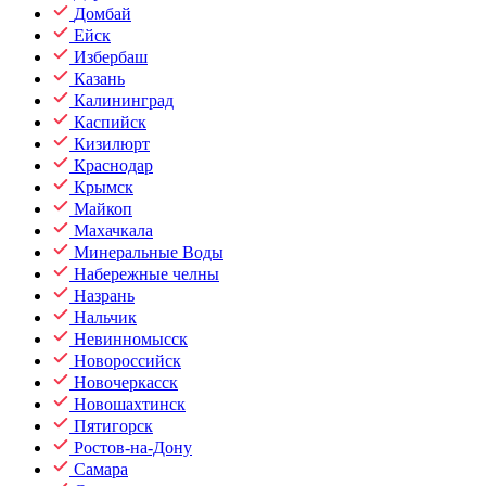
Домбай
Ейск
Избербаш
Казань
Калининград
Каспийск
Кизилюрт
Краснодар
Крымск
Майкоп
Махачкала
Минеральные Воды
Набережные челны
Назрань
Нальчик
Невинномысск
Новороссийск
Новочеркасск
Новошахтинск
Пятигорск
Ростов-на-Дону
Самара