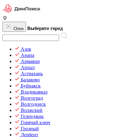
Выберите город
Close
Азов
Анапа
Армавир
Архыз
Астрахань
Балаково
Буйнакск
Владикавказ
Волгоград
Волгодонск
Волжский
Геленджик
Горячий ключ
Грозный
Дербент