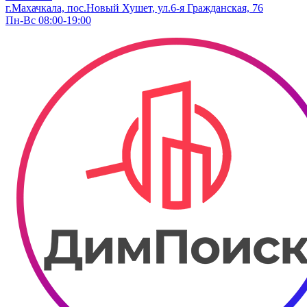
г.Махачкала, пос.Новый Хушет, ул.6-я Гражданская, 76
Пн-Вс 08:00-19:00