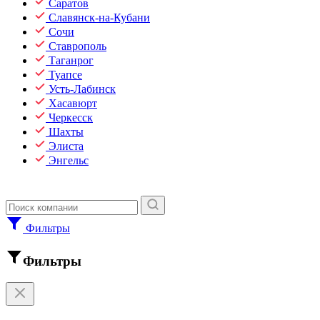
Саратов
Славянск-на-Кубани
Сочи
Ставрополь
Таганрог
Туапсе
Усть-Лабинск
Хасавюрт
Черкесск
Шахты
Элиста
Энгельс
Фильтры
Фильтры