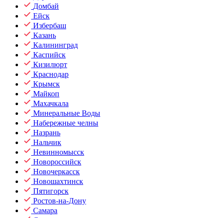
Домбай
Ейск
Избербаш
Казань
Калининград
Каспийск
Кизилюрт
Краснодар
Крымск
Майкоп
Махачкала
Минеральные Воды
Набережные челны
Назрань
Нальчик
Невинномысск
Новороссийск
Новочеркасск
Новошахтинск
Пятигорск
Ростов-на-Дону
Самара