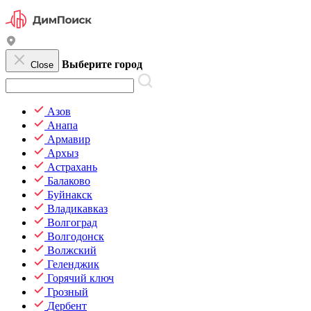
Выберите город
Close
Азов
Анапа
Армавир
Архыз
Астрахань
Балаково
Буйнакск
Владикавказ
Волгоград
Волгодонск
Волжский
Геленджик
Горячий ключ
Грозный
Дербент