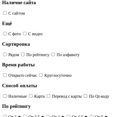
Наличие сайта
С сайтом
Ещё
С фото
С видео
Сортировка
Рядом
По рейтингу
По алфавиту
Время работы
Открыто сейчас
Круглосуточно
Способ оплаты
Наличные
Карта
Перевод с карты
По Qr-коду
По рейтингу
От 3 ★
От 3,5 ★
От 4 ★
От 4,5 ★
От 5 ★