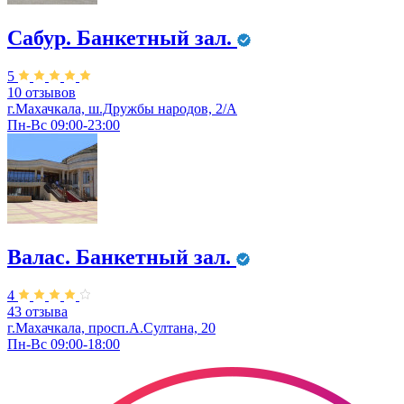
Сабур. Банкетный зал.
5
10 отзывов
г.Махачкала,​ ш.Дружбы народов, 2/А
Пн-Вс 09:00-23:00
Валас. Банкетный зал.
4
43 отзыва
г.Махачкала, просп.А.Султана, 20
Пн-Вс 09:00-18:00